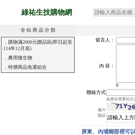
綠祐生技購物網
全 站 商 品 分 類
留言人：
．
購物滿2000元贈品區(即日起至
114年12月底)
．
農用微生物
內 容：
．
特價商品免運組合
0
聯絡方式
如果你需要站主
圖片
驗証
屏東、內埔鄉那裡可