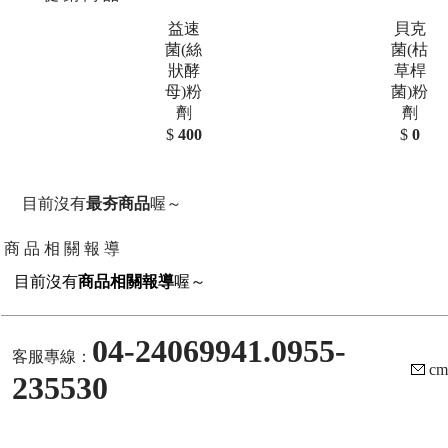
益速
貝克
菌(絲
菌(枯
狀酵
草桿
母)粉
菌)粉
劑
劑
$
400
$
0
目前沒有
最夯商品
喔～
商 品 相 關 報 導
目前沒有
商品相關報導
喔～
04-24069941.0955-
客服專線：
cm
235530